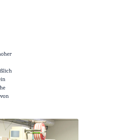
hoher
ßlich
ein
che
 von