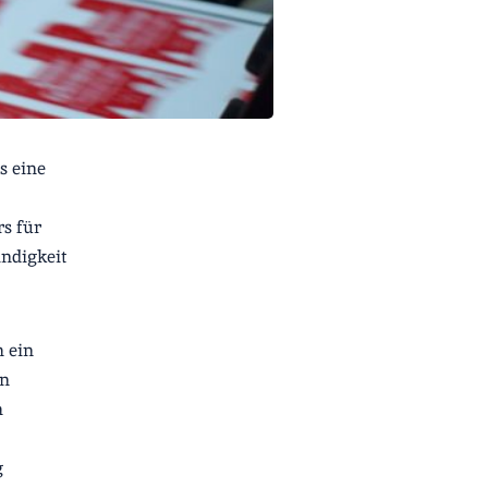
s eine
rs für
ndigkeit
m ein
en
m
g