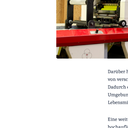
Darüber h
von versc
Dadurch e
Umgebunge
Lebensmit
Eine weit
hochauflö