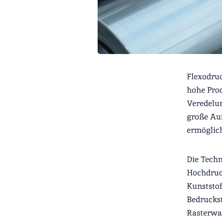
Flexodruc
hohe Prod
Veredelun
große Auf
ermöglich
Die Techn
Hochdruc
Kunststof
Bedruckst
Rasterwa