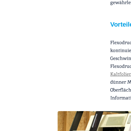
gewährlei
Vortei
Flexodruc
kontinuie
Geschwind
Flexodruc
Kaltfoli
dünner Me
Oberfläch
Informati