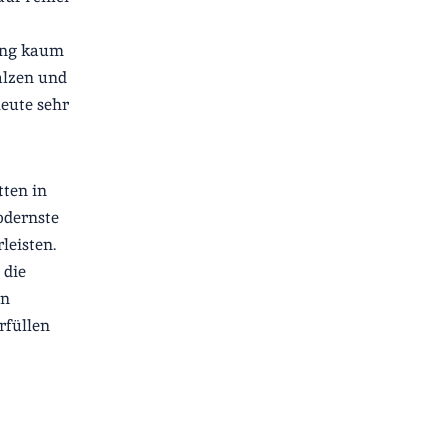
zung kaum
alzen und
eute sehr
tten in
odernste
leisten.
 die
en
rfüllen