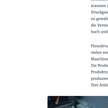
scannen u
Druckgesc
zu gewäh
die Verme
hoch und 
Flexodruc
vielen ve
Maschinen
Die Produ
Produktio
produzier
Ihre Anf