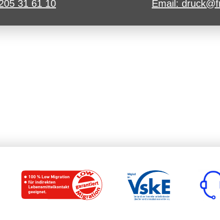
4205 31 61 10
Email: druck@f