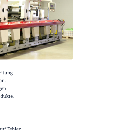
eitung
on.
gen
dukte,
auf Fehler